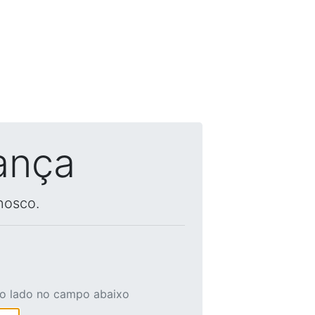
ança
nosco.
ao lado no campo abaixo