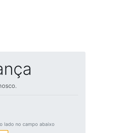
ança
nosco.
ao lado no campo abaixo