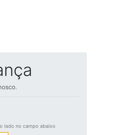
ança
nosco.
ao lado no campo abaixo