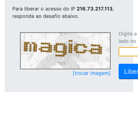
Para liberar o acesso
do IP
216.73.217.113
,
responda ao desafio abaixo.
Digite 
lado no
[trocar imagem]