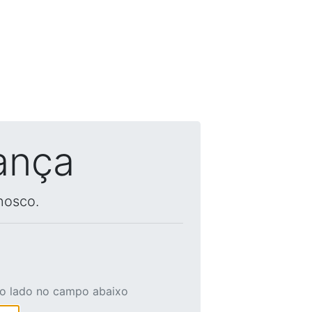
ança
nosco.
ao lado no campo abaixo