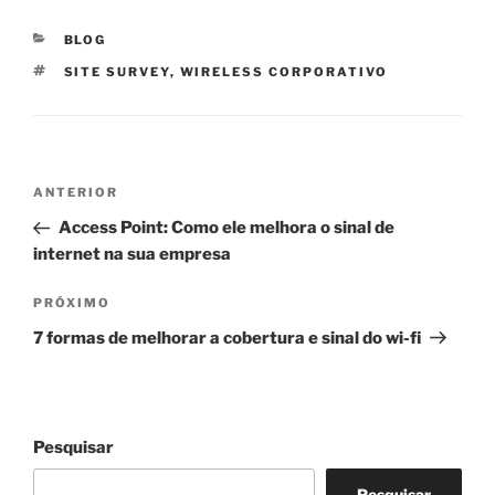
CATEGORIAS
BLOG
TAGS
SITE SURVEY
,
WIRELESS CORPORATIVO
Navegação
Post
ANTERIOR
de
anterior
Access Point: Como ele melhora o sinal de
Post
internet na sua empresa
Próximo
PRÓXIMO
post
7 formas de melhorar a cobertura e sinal do wi-fi
Pesquisar
Pesquisar