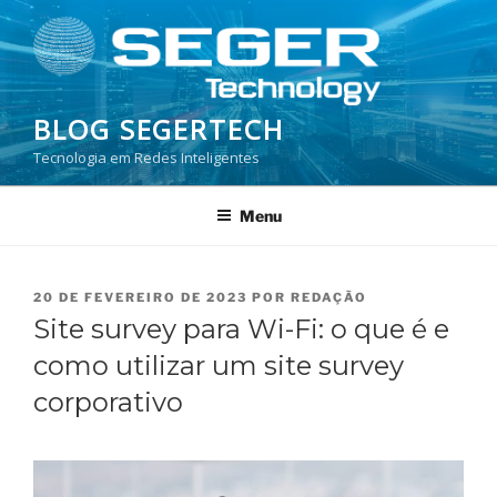
Pular
para
o
conteúdo
BLOG SEGERTECH
Tecnologia em Redes Inteligentes
Menu
PUBLICADO
20 DE FEVEREIRO DE 2023
POR
REDAÇÃO
EM
Site survey para Wi-Fi: o que é e
como utilizar um site survey
corporativo