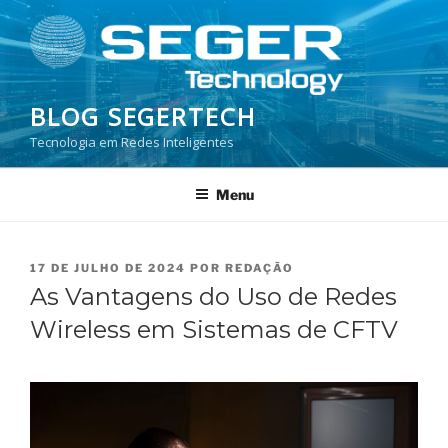
Pular
para
o
conteúdo
BLOG SEGERTECH
Tecnologia em Redes Inteligentes
Menu
PUBLICADO
17 DE JULHO DE 2024
POR
REDAÇÃO
EM
As Vantagens do Uso de Redes
Wireless em Sistemas de CFTV