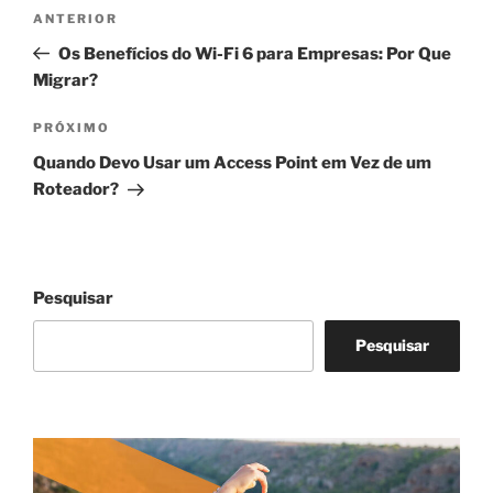
Navegação
Post
ANTERIOR
de
anterior
Os Benefícios do Wi-Fi 6 para Empresas: Por Que
Post
Migrar?
Próximo
PRÓXIMO
post
Quando Devo Usar um Access Point em Vez de um
Roteador?
Pesquisar
Pesquisar